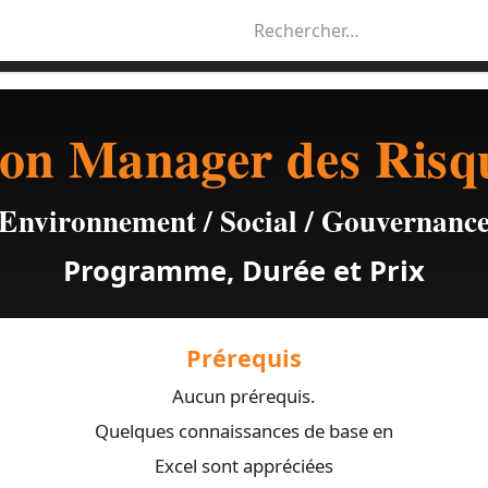
ements
Formations
Nous
Blog
on Manager des Ris
E
nvironnement / Social / Gouvernanc
Programme, Durée et Prix
Prérequis
Aucun prérequis.
Quelques connaissances de base en
Excel sont appréciées