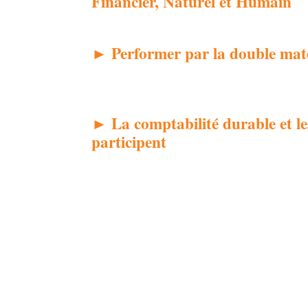
Financier, Naturel et Humain
► Performer par la double maté
► La comptabilité durable et le
participent