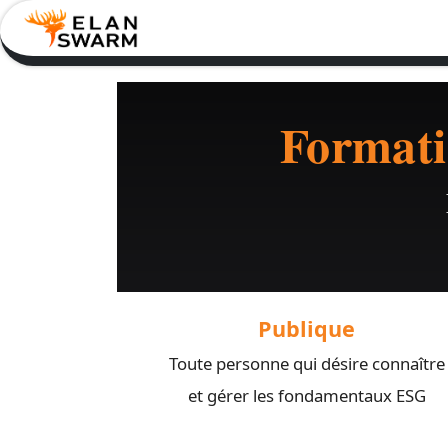
Se rendre au contenu
Accueil
Experts SWARM
Evèn
Formati
Publique
Toute personne qui désire connaître
et gérer les fondamentaux ESG