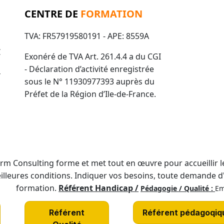
M
CENTRE DE
FORMATION
G
TVA: FR57919580191 - APE: 8559A
€
Exonéré de TVA Art. 261.4.4 a du CGI
- Déclaration d’activité enregistrée
4
sous le N° 11930977393 auprès du
Préfet de la Région d’Ile-de-France.
rm Consulting forme et met tout en œuvre pour accueillir 
illeures conditions. Indiquer vos besoins, toute demande 
formation.
Référent Handicap /
Pédagogie / Qualité :
Em
Référent
Référent pédagoqiq