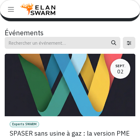
Se rendre au contenu
Événements
SEPT.
02
Experts SWARM
SPASER sans usine à gaz : la version PME