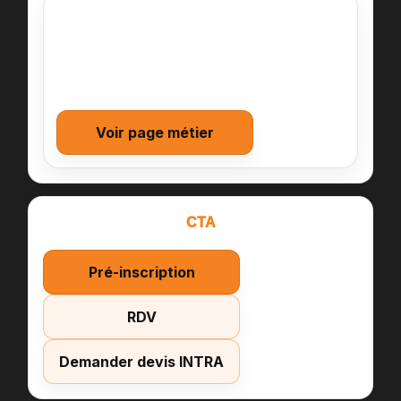
Directeur·rice RSE
Décisions prioritaires & arbitrages
Alignement parties prenantes
Base pour piloter ensuite
Voir page métier
CTA
Pré-inscription
RDV
Demander devis INTRA