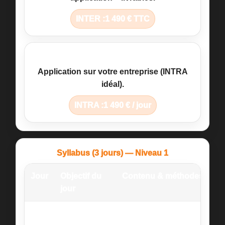
INTER :
1 490 € TTC
4 jours
Application sur votre entreprise (INTRA
idéal).
INTRA :
1 490 € / jour
Syllabus (3 jours) — Niveau 1
Jour
Objectif du
Contenu & méthodes
jour
Jour
Comprendre
RSE/ESG pour PME : définiti