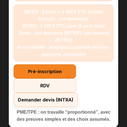
INTER :
3 jours = 1 490 € TTC
(autres
formats : sur demande)
INTRA :
1 490 € TTC / jour
(6 pers max)
Dates :
sur demande (INTER) / sur-mesure
(INTRA)
Accessibilité :
adaptation possible (rythme,
supports, modalités)
Pré-inscription
RDV
Demander devis (INTRA)
PME/TPE : on travaille “proportionné”, avec
des preuves simples et des choix assumés.