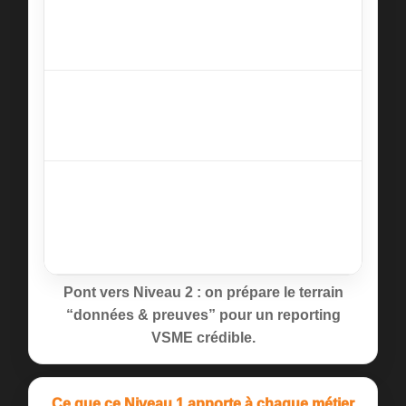
1
vite + parler
parties prenantes, chaîne de v
le même
risques/opportunités. Méthod
langage.
guidées, checklists.
Jour
Passer à
Matrice priorités/effort, plan
2
l’action sans
(qui décide / qui fait / qui vali
se disperser.
Méthodes : atelier RACI + pl
Jour
Mesurer
KPI simples, collecte minima
3
“juste assez”
éviter le greenwashing involo
+ sécuriser la
comment préparer le futur re
crédibilité.
Pont vers Niveau 2 : on prépare le terrain
“données & preuves” pour un reporting
VSME crédible.
Ce que ce Niveau 1 apporte à chaque métier