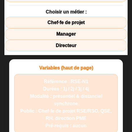
Choisir un métier :
Chef·fe de projet
Manager
Directeur
Variables (haut de page)
Référence :
RSE-N1
Durées :
1j / 2j / 3j / 4j
Modalité :
présentiel & distanciel
synchrone
Public :
Chef·fe de projet RSE/RSO, QSE,
RH, direction PME
Pré-requis :
aucun