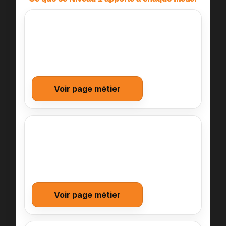
Chef·fe de projet RSE
Clarté du périmètre + plan 90 jours
Rituels pour faire avancer sans conflit
Premiers KPI simples
Voir page métier
Manager RSE
Gouvernance légère & cadence
Chaîne de preuve minimale
Feuille de route “tenable”
Voir page métier