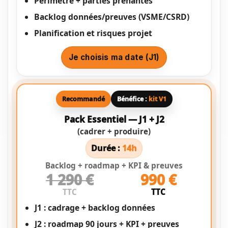
Périmètre + parties prenantes
Backlog données/preuves (VSME/CSRD)
Planification et risques projet
Je choisis ma date (J1)
Recommandé
Bénéfice :
kit V1
Pack Essentiel — J1 + J2
(cadrer + produire)
Durée :
14h
Backlog + roadmap + KPI & preuves
1 290 €
990 €
TTC
TTC
J1 : cadrage + backlog données
J2 : roadmap 90 jours + KPI + preuves