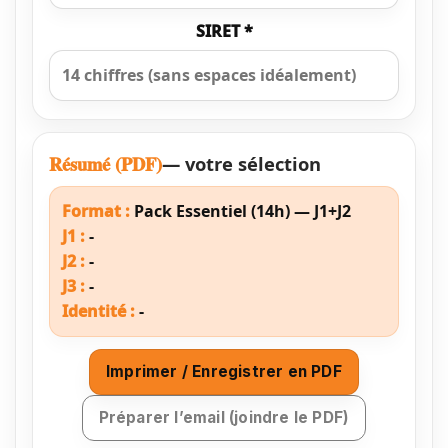
SIRET *
Résumé (PDF)
— votre sélection
Format :
Pack Essentiel (14h) — J1+J2
J1 :
-
J2 :
-
J3 :
-
Identité :
-
Imprimer / Enregistrer en PDF
Préparer l’email (joindre le PDF)