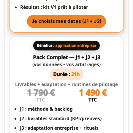
Résultat : kit V1 prêt à piloter
Je choisis mes dates (J1 + J2)
Bénéfice :
application entreprise
Pack Complet — J1 + J2 + J3
(vos données • vos arbitrages)
Durée :
21h
Livrables + adaptation + routines de pilotage
1 790 €
1 490 €
TTC
TTC
J1 : méthode & backlog
J2 : livrables standard (KPI/preuves)
J3 : adaptation entreprise + rituels