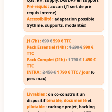
QSE, RH, supply, DG/DAF en support
Pré-requis :
aucun (J1 sert de pré-
requis interne)
Accessibilité :
adaptation possible
(rythme, supports, modalités)
J1 (7h) :
690 €
590 € TTC
Pack Essentiel (14h) :
1 290 €
990 €
TTC
Pack Complet (21h) :
1 790 €
1 490 €
TTC
INTRA :
2 150 €
1 790 € TTC / jour
(6
pers max)
Livrables :
on co-construit un
dispositif
tenable
,
documenté
et
pilotable
: cadrage projet, backlog