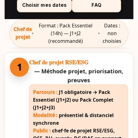
Choisir mes dates
FAQ
Format : Pack Essentiel
Dates :
Chef de
•
(14h) — J1+J2
•
non
projet
(recommandé)
choisies
Chef de projet RSE/ESG
1
— Méthode projet, priorisation,
preuves
Parcours :
J1 obligatoire → Pack
Essentiel (J1+J2) ou Pack Complet
(J1+J2+J3)
Modalité :
présentiel & distanciel
synchrone
Public :
chef·fe de projet RSE/ESG,