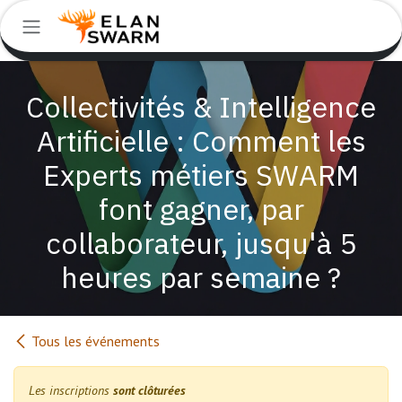
Se rendre au contenu
Collectivités & Intelligence
Artificielle : Comment les
Experts métiers SWARM
font gagner, par
collaborateur, jusqu'à 5
heures par semaine ?
Tous les événements
Les inscriptions
sont clôturées