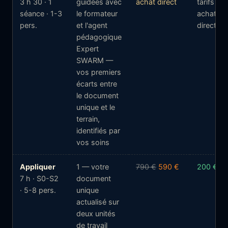
3 h 30 · 1
guidées avec
achat direct
tarifs —
séance · 1-3
le formateur
achat
pers.
et l'agent
direct
pédagogique
Expert
SWARM —
vos premiers
écarts entre
le document
unique et le
terrain,
identifiés par
vos soins
Appliquer
1 — votre
790 €
590 €
200 €
7 h · S0-S2
document
· 5-8 pers.
unique
actualisé sur
deux unités
de travail