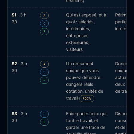
séances)
S1
· 3 h
Qui est exposé, et à
Périmètre
A
30
quoi : salariés,
parties
C
intérimaires,
intéressé
P
entreprises
extérieures,
visiteurs
S2
· 3 h
Un document
Documen
A
30
unique que vous
unique
C
pouvez défendre :
actualisé
P
dangers réels,
deux unit
cotation, unités de
de travail
travail
PDCA
S3
· 3 h
Faire parler ceux qui
Dispositi
C
30
font le travail, et
consultat
P
garder une trace de
et de