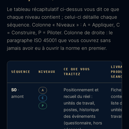
Le tableau récapitulatif ci-dessus vous dit ce que
chaque niveau contient ; celui-ci détaille chaque
séquence. Colonne « Niveaux » : A = Appliquer, C
= Construire, P = Piloter. Colonne de droite : le
paragraphe ISO 45001 que vous couvrez sans
jamais avoir eu à ouvrir la norme en premier.
LIVRABL
CE QUE VOUS
SÉQUENCE
NIVEAUX
PRODUIT
TRAITEZ
SÉANCE
S0
·
Positionnement et
Fiche
A
amont
recueil du réel :
contexte 
C
unités de travail,
liste des
P
postes, historique
unités de
des événements
travail
(questionnaire, hors