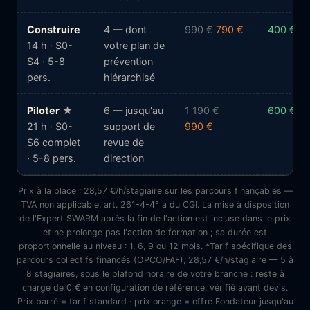
Construire
4 — dont
990 €
790 €
400 €
14 h · S0-
votre plan de
S4 · 5-8
prévention
pers.
hiérarchisé
Piloter
★
6 — jusqu'au
1 190 €
600 €
21 h · S0-
support de
990 €
S6 complet
revue de
· 5-8 pers.
direction
Prix à la place : 28,57 €/h/stagiaire sur les parcours finançables —
TVA non applicable, art. 261-4-4° a du CGI. La mise à disposition
de l'Expert SWARM après la fin de l'action est incluse dans le prix
et ne prolonge pas l'action de formation ; sa durée est
proportionnelle au niveau : 1, 6, 9 ou 12 mois. *Tarif spécifique des
parcours collectifs financés (OPCO/FAF), 28,57 €/h/stagiaire — 5 à
8 stagiaires, sous le plafond horaire de votre branche : reste à
charge de 0 € en configuration de référence, vérifié avant devis.
Prix barré = tarif standard · prix orange = offre Fondateur jusqu'au