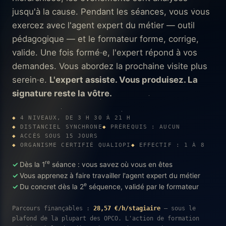
jusqu'à la cause. Pendant les séances, vous vous
exercez avec l'agent expert du métier — outil
pédagogique — et le formateur forme, corrige,
valide. Une fois formé·e, l'expert répond à vos
demandes. Vous abordez la prochaine visite plus
serein·e.
L'expert assiste. Vous produisez. La
signature reste la vôtre.
4 NIVEAUX, DE 3 H 30 À 21 H
DISTANCIEL SYNCHRONE
PRÉREQUIS : AUCUN
ACCÈS SOUS 15 JOURS
ORGANISME CERTIFIÉ QUALIOPI
EFFECTIF : 1 À 8
re
Dès la 1
séance : vous savez où vous en êtes
Vous apprenez à faire travailler l'agent expert du métier
e
Du concret dès la 2
séquence, validé par le formateur
Parcours finançables :
28,57 €/h/stagiaire
— sous le
plafond de la plupart des OPCO. L'action de formation