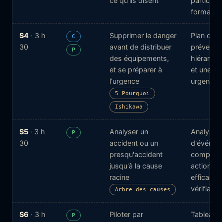
ce qu'ils disent
participa
formalisé
S4
· 3 h
Supprimer le danger
Plan de
C
30
avant de distribuer
préventi
P
des équipements,
hiérarchi
et se préparer à
et une fi
l'urgence
urgence
5 Pourquoi
Ishikawa
S5
· 3 h
Analyser un
Analyse
P
30
accident ou un
d'événem
presqu'accident
complète
jusqu'à la cause
actions à
racine
efficacité
vérifiable
Arbre des causes
S6
· 3 h
Piloter par
Tableau 
P