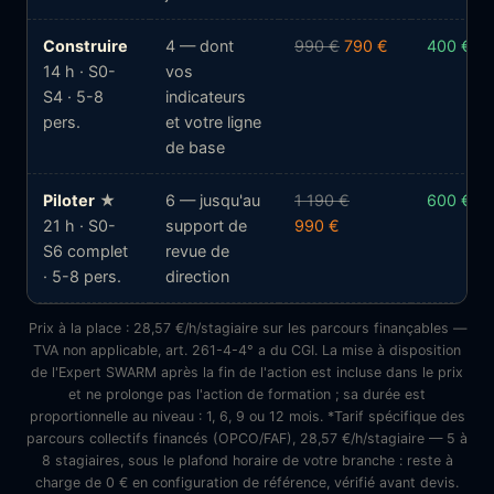
Construire
4 — dont
990 €
790 €
400 €
14 h · S0-
vos
S4 · 5-8
indicateurs
pers.
et votre ligne
de base
Piloter
★
6 — jusqu'au
1 190 €
600 €
21 h · S0-
support de
990 €
S6 complet
revue de
· 5-8 pers.
direction
Prix à la place : 28,57 €/h/stagiaire sur les parcours finançables —
TVA non applicable, art. 261-4-4° a du CGI. La mise à disposition
de l'Expert SWARM après la fin de l'action est incluse dans le prix
et ne prolonge pas l'action de formation ; sa durée est
proportionnelle au niveau : 1, 6, 9 ou 12 mois. *Tarif spécifique des
parcours collectifs financés (OPCO/FAF), 28,57 €/h/stagiaire — 5 à
8 stagiaires, sous le plafond horaire de votre branche : reste à
charge de 0 € en configuration de référence, vérifié avant devis.