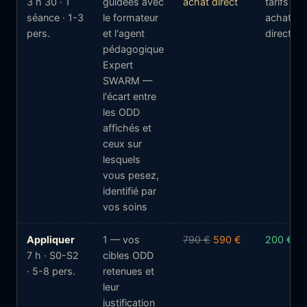
3 h 30 · 1
guidées avec
achat direct
tarifs —
séance · 1-3
le formateur
achat
pers.
et l'agent
direct
pédagogique
Expert
SWARM —
l'écart entre
les ODD
affichés et
ceux sur
lesquels
vous pesez,
identifié par
vos soins
Appliquer
1 — vos
790 €
590 €
200 €
7 h · S0-S2
cibles ODD
· 5-8 pers.
retenues et
leur
justification