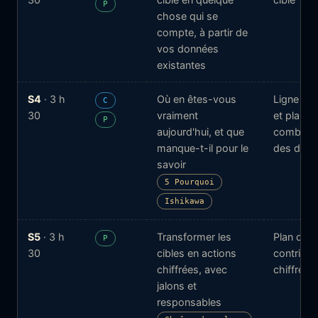
P
chose qui se
compte, à partir de
vos données
existantes
S4
· 3 h
Où en êtes-vous
Ligne de
C
30
vraiment
et plan d
P
aujourd'hui, et que
comblem
manque-t-il pour le
des don
savoir
5 Pourquoi
Ishikawa
S5
· 3 h
Transformer les
Plan de
P
30
cibles en actions
contribut
chiffrées, avec
chiffré
jalons et
responsables