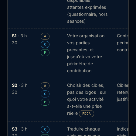
disponibles,
attentes exprimées
(questionnaire, hors
séances)
S1
· 3 h
Votre organisation,
Contexte
A
30
vos parties
périmètr
C
prenantes, et
contribut
P
jusqu'où va votre
périmètre de
contribution
S2
· 3 h
Choisir des cibles,
Cibles O
A
30
pas des logos : sur
retenues 
C
quoi votre activité
justificat
P
a-t-elle une prise
réelle
PDCA
S3
· 3 h
Traduire chaque
Indicateu
C
30
cible en quelque
cible