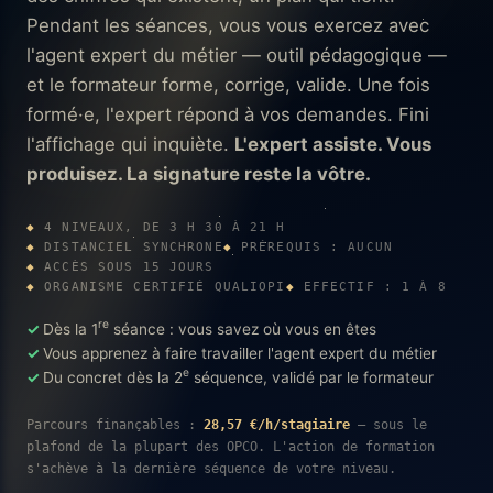
Pendant les séances, vous vous exercez avec
l'agent expert du métier — outil pédagogique —
et le formateur forme, corrige, valide. Une fois
formé·e, l'expert répond à vos demandes. Fini
l'affichage qui inquiète.
L'expert assiste. Vous
produisez. La signature reste la vôtre.
4 NIVEAUX, DE 3 H 30 À 21 H
DISTANCIEL SYNCHRONE
PRÉREQUIS : AUCUN
ACCÈS SOUS 15 JOURS
ORGANISME CERTIFIÉ QUALIOPI
EFFECTIF : 1 À 8
re
Dès la 1
séance : vous savez où vous en êtes
Vous apprenez à faire travailler l'agent expert du métier
e
Du concret dès la 2
séquence, validé par le formateur
Parcours finançables :
28,57 €/h/stagiaire
— sous le
plafond de la plupart des OPCO. L'action de formation
s'achève à la dernière séquence de votre niveau.