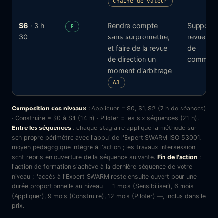
Chaîne de valeur
S6
· 3 h
Rendre compte
Support 
P
30
sans surpromettre,
revue et 
et faire de la revue
de
de direction un
communi
moment d'arbitrage
A3
Composition des niveaux
: Appliquer = S0, S1, S2 (7 h de séances)
· Construire = S0 à S4 (14 h) · Piloter = les six séquences (21 h).
Entre les séquences
: chaque stagiaire applique la méthode sur
son propre périmètre avec l'appui de l'Expert SWARM ISO 53001,
moyen pédagogique intégré à l'action ; les travaux intersession
sont repris en ouverture de la séquence suivante.
Fin de l'action
:
l'action de formation s'achève à la dernière séquence de votre
niveau ; l'accès à l'Expert SWARM reste ensuite ouvert pour une
durée proportionnelle au niveau — 1 mois (Sensibiliser), 6 mois
(Appliquer), 9 mois (Construire), 12 mois (Piloter) —, inclus dans le
prix.