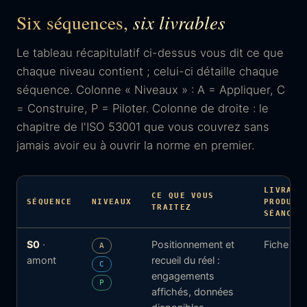
Six séquences,
six livrables
Le tableau récapitulatif ci-dessus vous dit ce que
chaque niveau contient ; celui-ci détaille chaque
séquence. Colonne « Niveaux » : A = Appliquer, C
= Construire, P = Piloter. Colonne de droite : le
chapitre de l'ISO 53001 que vous couvrez sans
jamais avoir eu à ouvrir la norme en premier.
LIVRABL
CE QUE VOUS
SÉQUENCE
NIVEAUX
PRODUIT
TRAITEZ
SÉANCE
S0
·
Positionnement et
Fiche co
A
amont
recueil du réel :
C
engagements
P
affichés, données